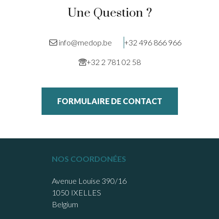
Une Question ?
info@medop.be
+32 496 866 966
+32 2 781 02 58
FORMULAIRE DE CONTACT
NOS COORDONÉES
Avenue Louise 390/16
1050 IXELLES
Belgium