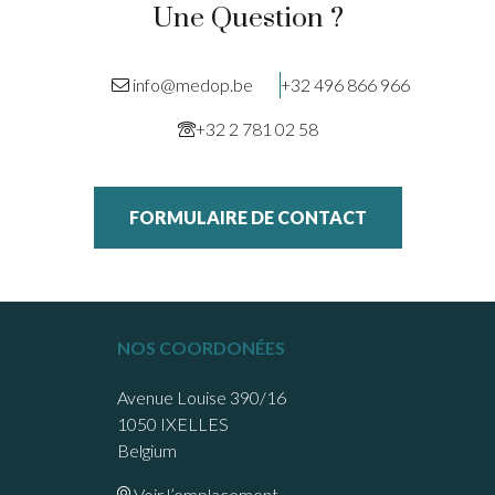
Une Question ?
info@medop.be
+32 496 866 966
+32 2 781 02 58
FORMULAIRE DE CONTACT
NOS COORDONÉES
Avenue Louise 390/16
1050 IXELLES
Belgium
Voir l’emplacement